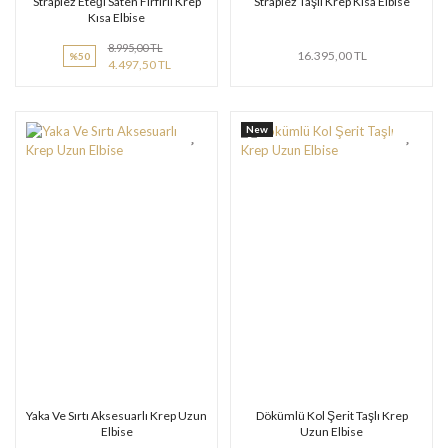
Straplez Eteği Saten Fırfırlı Krep
Straplez Taşlı Krep Kısa Elbise
Kısa Elbise
8.995,00 TL
16.395,00 TL
%50
4.497,50 TL
New
Yaka Ve Sırtı Aksesuarlı Krep Uzun
Dökümlü Kol Şerit Taşlı Krep
Elbise
Uzun Elbise