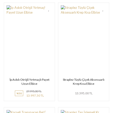
İp Askılı Otrişli Yırtmaçlı Payet
Straplez Tüylü Çiçek Aksesuarlı
Uzun Elbise
Krep Kısa Elbise
27.995,00 TL
13.395,00 TL
%50
13.997,50 TL