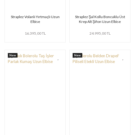
Straplez Volanlı Yırtmaçlı Uzun
Straplez Şal Kollu Boncuklu Üst
Elbise
Krep Alt Şifon Uzun Elbise
16.395,00 TL
24.995,00 TL
New
New