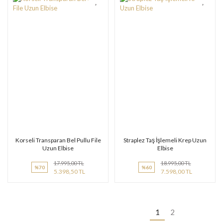
Korseli Transparan Bel Pullu File
Straplez Taş İşlemeli Krep Uzun
Uzun Elbise
Elbise
17.995,00 TL
18.995,00 TL
%70
%60
5.398,50 TL
7.598,00 TL
1
2