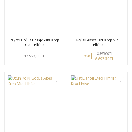
Payetli Göğüs Degaje Yaka Krep
Göğsü Aksesuarlı Krep Midi
Uzun Elbise
Elbise
13.395,00 TL
17.995,00 TL
%50
6.697,50 TL