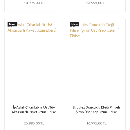
14.995,00 TL
23.995,00 TL
New
New
İp Askılı Çıkarılabilir Üst Tüy
Straplez Boncuklu Eteği Piliseli
Aksasuarlı Payet Uzun Elbise
Şifon Üst Krep Uzun Elbise
25.995,00 TL
16.995,00 TL