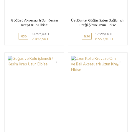
Göğüsü Aksesuarlı Dar Kesim
Üst Dantel Göğüs Saten Bağlamalı
Krep Uzun Elbise
Eteği Şifon Uzun Elbise
14.995,00 TL
17.995,00 TL
%50
%50
7.497,50 TL
8.997,50 TL