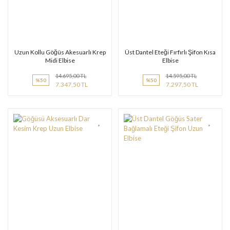
Uzun Kollu Göğüs Akesuarlı Krep
Üst Dantel Eteği Fırfırlı Şifon Kısa
Midi Elbise
Elbise
14.695,00 TL
14.595,00 TL
%50
%50
7.347,50 TL
7.297,50 TL