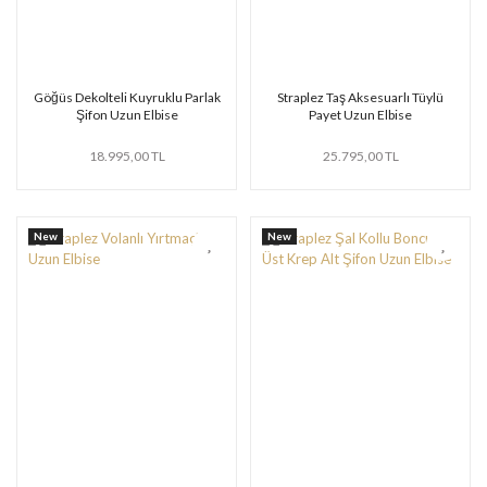
Göğüs Dekolteli Kuyruklu Parlak
Straplez Taş Aksesuarlı Tüylü
Şifon Uzun Elbise
Payet Uzun Elbise
18.995,00 TL
25.795,00 TL
New
New