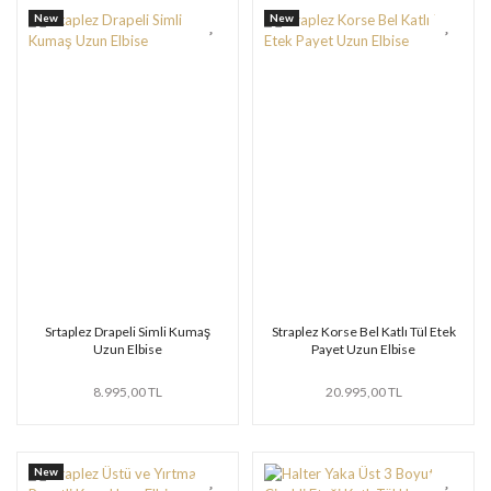
New
New
Srtaplez Drapeli Simli Kumaş
Straplez Korse Bel Katlı Tül Etek
Uzun Elbise
Payet Uzun Elbise
8.995,00 TL
20.995,00 TL
New