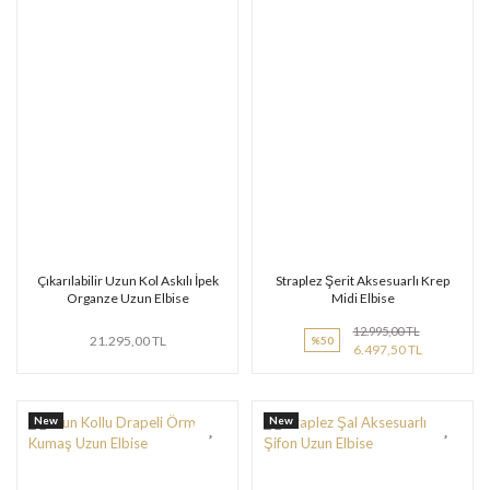
Çıkarılabilir Uzun Kol Askılı İpek
Straplez Şerit Aksesuarlı Krep
Organze Uzun Elbise
Midi Elbise
12.995,00 TL
21.295,00 TL
%50
6.497,50 TL
New
New