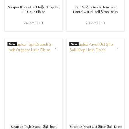
Strapez Korse Bel Eteği 3 Boyutlu
Kalp Göğüs Askılı Boncuklu
Tül Uzun Elbise
Dantel Üst Piliseli Şifon Uzun
Elbise
24.995,00 TL
20.995,00 TL
New
New
Straplez Taşlı Drapeli Şallı İpek
Straplez Payet Üst Şifon Şallı Krep