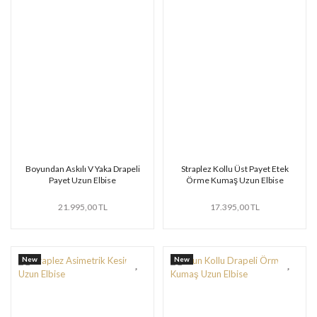
Boyundan Askılı V Yaka Drapeli
Straplez Kollu Üst Payet Etek
Payet Uzun Elbise
Örme Kumaş Uzun Elbise
21.995,00 TL
17.395,00 TL
New
New