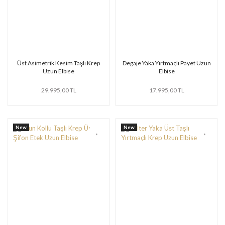
Üst Asimetrik Kesim Taşlı Krep
Degaje Yaka Yırtmaçlı Payet Uzun
Uzun Elbise
Elbise
29.995,00 TL
17.995,00 TL
New
New