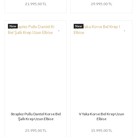
21.995,00 TL
29.995,00 TL
New
New
Straplez Pullu Dantel Korse Bel
V Yaka Korse Bel Krep Uzun
Şallı Krep Uzun Elbise
Elbise
25.995,00 TL
15.995,00 TL