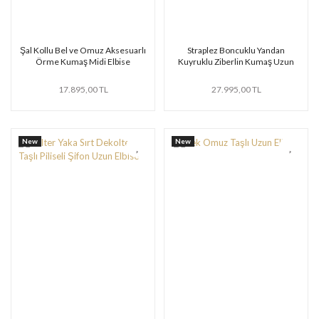
Şal Kollu Bel ve Omuz Aksesuarlı
Straplez Boncuklu Yandan
Örme Kumaş Midi Elbise
Kuyruklu Ziberlin Kumaş Uzun
Elbise
17.895,00 TL
27.995,00 TL
New
New