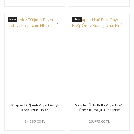
New
New
Straplez Düğmeli Payet Detaylı
Straplez Üstü Pullu Payet Eteği
Krep Uzun Elbise
Örme Kumaş Uzun Elbise
24.295,00 TL
25.995,00 TL