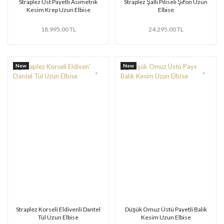
Straplez Üst Payetli Asimetrik
Straplez Şallı Piliseli Şifon Uzun
Kesim Krep Uzun Elbise
Elbise
18.995,00 TL
24.295,00 TL
New
New
Straplez Korseli Eldivenli Dantel
Düşük Omuz Üstü Payetli Balık
Tül Uzun Elbise
Kesim Uzun Elbise