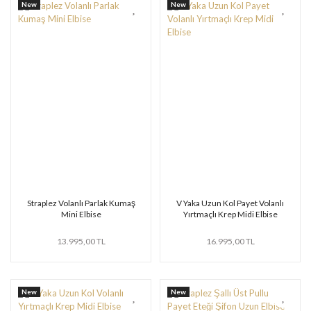
New
New
Straplez Volanlı Parlak Kumaş
V Yaka Uzun Kol Payet Volanlı
Mini Elbise
Yırtmaçlı Krep Midi Elbise
13.995,00 TL
16.995,00 TL
New
New