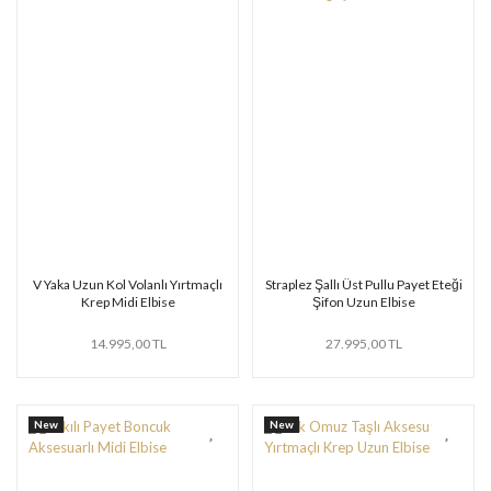
V Yaka Uzun Kol Volanlı Yırtmaçlı
Straplez Şallı Üst Pullu Payet Eteği
Krep Midi Elbise
Şifon Uzun Elbise
14.995,00 TL
27.995,00 TL
New
New