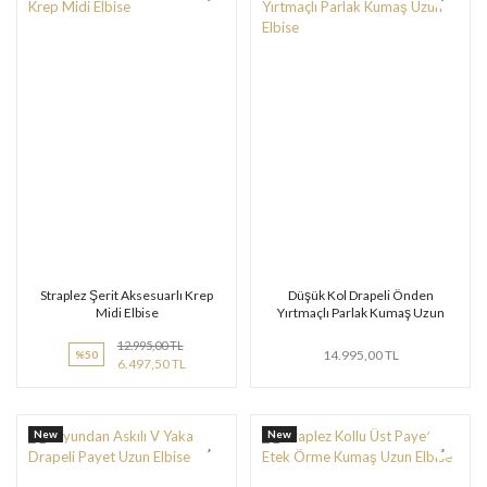
Straplez Şerit Aksesuarlı Krep
Düşük Kol Drapeli Önden
Midi Elbise
Yırtmaçlı Parlak Kumaş Uzun
Elbise
12.995,00 TL
14.995,00 TL
%50
6.497,50 TL
New
New