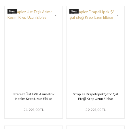
New
New
Straplez Üst Taşlı Asimetrik
Straplez Drapeli İpek Şifon Şal
Kesim Krep Uzun Elbise
Eteği Krep Uzun Elbise
21.995,00 TL
29.995,00 TL