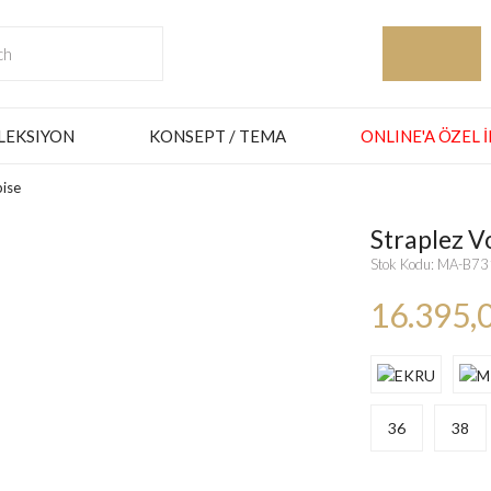
LEKSIYON
KONSEPT / TEMA
ONLINE'A ÖZEL 
bise
Straplez Vo
Stok Kodu: MA-B7
16.395,
36
38