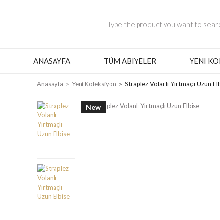
ANASAYFA
TÜM ABIYELER
YENI KO
Anasayfa
Yeni Koleksiyon
Straplez Volanlı Yırtmaçlı Uzun El
New