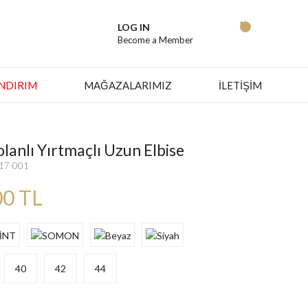
LOG IN
Become a Member
İNDIRIM
MAĞAZALARIMIZ
İLETİŞİM
lanlı Yırtmaçlı Uzun Elbise
317-001
00 TL
40
42
44