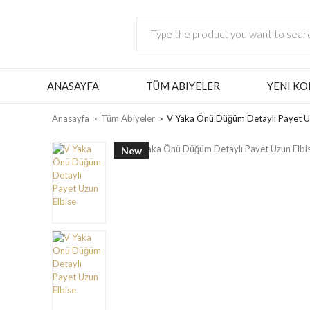
ANASAYFA
TÜM ABIYELER
YENI KO
Anasayfa
Tüm Abiyeler
V Yaka Önü Düğüm Detaylı Payet U
New