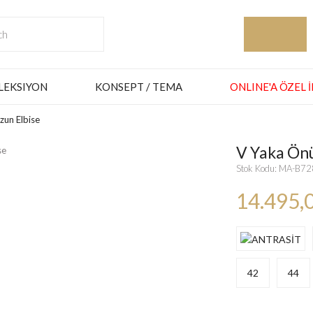
LEKSIYON
KONSEPT / TEMA
ONLINE'A ÖZEL 
zun Elbise
V Yaka Önü
Stok Kodu: MA-B7
14.495,
42
44