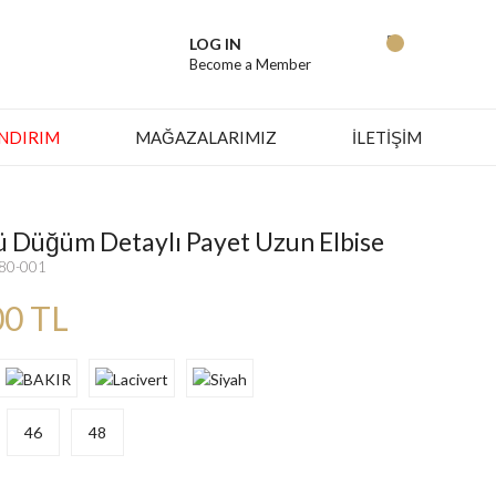
LOG IN
Become a Member
İNDIRIM
MAĞAZALARIMIZ
İLETİŞİM
 Düğüm Detaylı Payet Uzun Elbise
280-001
00 TL
46
48