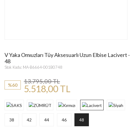
V Yaka Omıuzları Tüy Aksesuarlı Uzun Elbise Lacivert -
48
Stok Kodu: MA-B6664-001B0748
13.795,00 TL
%60
5.518,00 TL
38
42
44
46
48