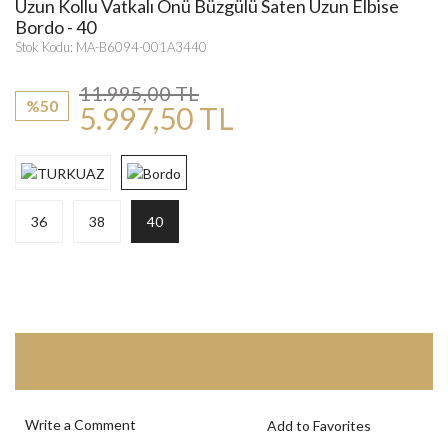
Uzun Kollu Vatkalı Önü Büzgülü Saten Uzun Elbise
Bordo - 40
Stok Kodu: MA-B6094-001A3440
11.995,00 TL
%50
5.997,50 TL
36
38
40
Write a Comment