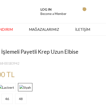
LOG IN
Become a Member
İNDIRIM
MAĞAZALARIMIZ
İLETİŞİM
İşlemeli Payetli Krep Uzun Elbise
668-001B3942
00 TL
46
48