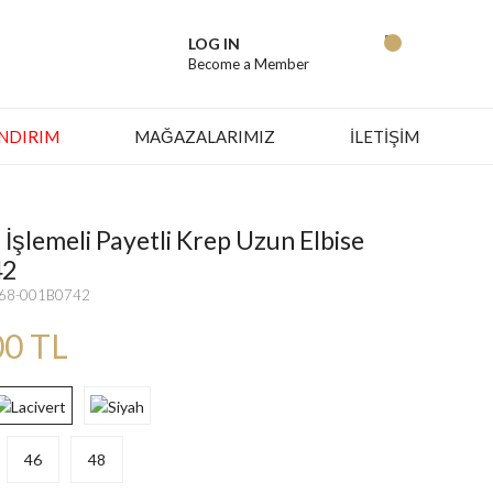
LOG IN
Become a Member
İNDIRIM
MAĞAZALARIMIZ
İLETİŞİM
İşlemeli Payetli Krep Uzun Elbise
42
668-001B0742
00 TL
46
48