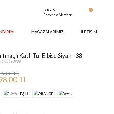
LOG IN
Become a Member
İNDIRIM
MAĞAZALARIMIZ
İLETİŞİM
rtmaçlı Katlı Tül Elbise Siyah - 38
576-001B3938
95,00 TL
98,00 TL