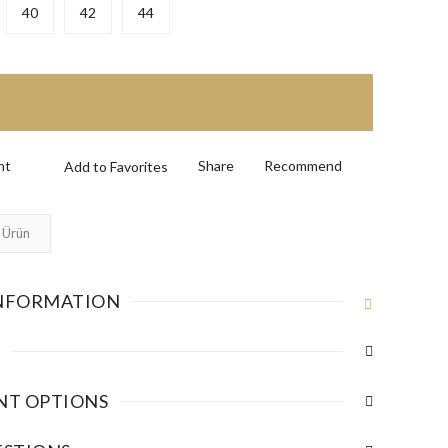
40
42
44
nt
Share
Recommend
 Ürün
NFORMATION
NT OPTIONS