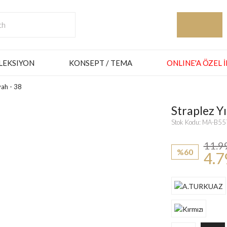
LEKSIYON
KONSEPT / TEMA
ONLINE'A ÖZEL 
yah - 38
Straplez Yı
Stok Kodu: MA-B5
11.9
%60
4.7