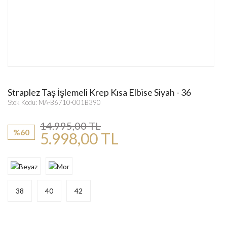
Straplez Taş İşlemeli Krep Kısa Elbise Siyah - 36
Stok Kodu: MA-B6710-001B390
14.995,00 TL
%60
5.998,00 TL
38
40
42