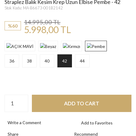
Straplez Balık Kesim Krep Uzun Elbise Pembe - 42
Stok Kodu: MA-B6673-001B2142
14.995,00 TL
%60
5.998,00 TL
36
38
40
42
44
ADD TO CART
Write a Comment
Share
Recommend