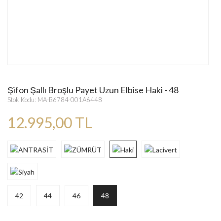
Şifon Şallı Broşlu Payet Uzun Elbise Haki - 48
Stok Kodu: MA-B6784-001A6448
12.995,00 TL
42
44
46
48