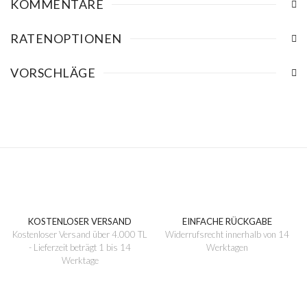
KOMMENTARE
RATENOPTIONEN
VORSCHLÄGE
KOSTENLOSER VERSAND
EINFACHE RÜCKGABE
Kostenloser Versand über 4.000 TL
Widerrufsrecht innerhalb von 14
- Lieferzeit beträgt 1 bis 14
Werktagen
Werktage