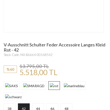
V-Ausschnitt Schulter Feder Accessoire Langes Kleid
Rot - 42
Stock Code: MA-B6664-001A8542
13.795,00 TL
%60
5.518,00 TL
38
42
44
46
48