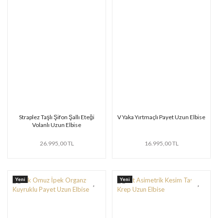
Straplez Taşlı Şifon Şallı Eteği
V Yaka Yırtmaçlı Payet Uzun Elbise
Volanlı Uzun Elbise
26.995,00 TL
16.995,00 TL
Yeni
Yeni