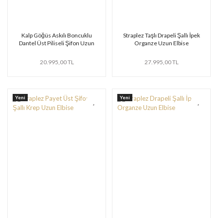
Kalp Göğüs Askılı Boncuklu
Straplez Taşlı Drapeli Şallı İpek
Dantel Üst Piliseli Şifon Uzun
Organze Uzun Elbise
Elbise
20.995,00 TL
27.995,00 TL
Yeni
Yeni