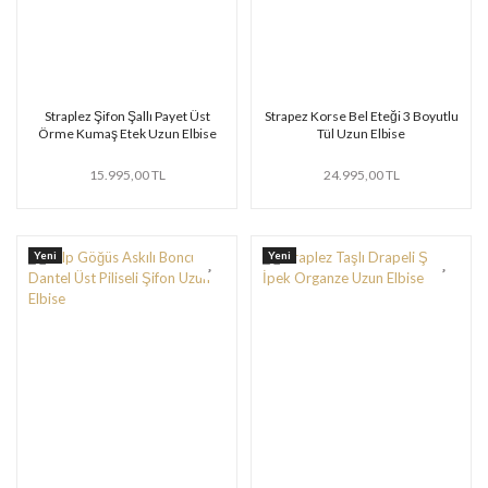
Straplez Şifon Şallı Payet Üst
Strapez Korse Bel Eteği 3 Boyutlu
Örme Kumaş Etek Uzun Elbise
Tül Uzun Elbise
15.995,00 TL
24.995,00 TL
Yeni
Yeni