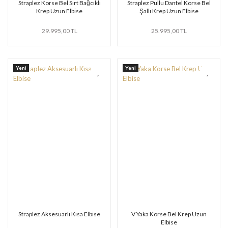
Straplez Korse Bel Sırt Bağcıklı
Straplez Pullu Dantel Korse Bel
Krep Uzun Elbise
Şallı Krep Uzun Elbise
29.995,00 TL
25.995,00 TL
Yeni
Yeni
Straplez Aksesuarlı Kısa Elbise
V Yaka Korse Bel Krep Uzun
Elbise