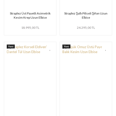
Straplez Üst Payetli Asimetrik
Straplez Şallı Piliseli Şifon Uzun
Kesim Krep Uzun Elbise
Elbise
18.995,00 TL
24.295,00 TL
Yeni
Yeni