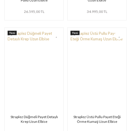
Pullu Uzun Elbise
Uzun Elbise
26.595,00 TL
34.995,00 TL
Yeni
Yeni
Straplez Düğmeli Payet Detaylı
Straplez Üstü Pullu Payet Eteği
Krep Uzun Elbise
Örme Kumaş Uzun Elbise