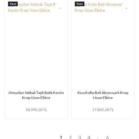
Yeni
Yeni
Omuzları Vatkalı Taşlı Balık Kesim
Kısa Kollu Beli Aksesuarlı Krep
Krep Uzun Elbise
Uzun Elbise
18.995,00 TL
17.895,00 TL
1
2
3
4
..
6