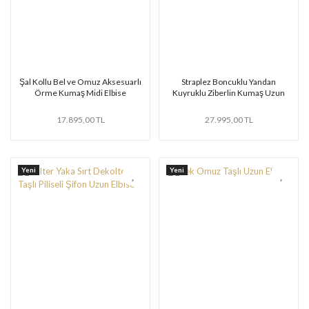
Şal Kollu Bel ve Omuz Aksesuarlı
Straplez Boncuklu Yandan
Örme Kumaş Midi Elbise
Kuyruklu Ziberlin Kumaş Uzun
Elbise
17.895,00 TL
27.995,00 TL
Yeni
Yeni