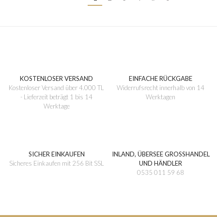
KOSTENLOSER VERSAND
EINFACHE RÜCKGABE
Kostenloser Versand über 4.000 TL
Widerrufsrecht innerhalb von 14
- Lieferzeit beträgt 1 bis 14
Werktagen
Werktage
SICHER EINKAUFEN
INLAND, ÜBERSEE GROSSHANDEL
Sicheres Einkaufen mit 256 Bit SSL
UND HÄNDLER
0535 011 59 68