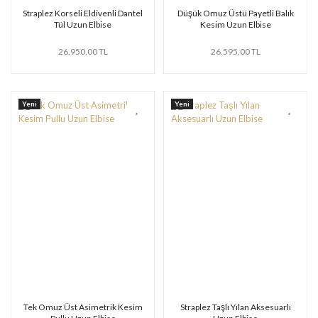
Straplez Korseli Eldivenli Dantel
Düşük Omuz Üstü Payetli Balık
Tül Uzun Elbise
Kesim Uzun Elbise
26.950,00 TL
26.595,00 TL
Yeni
Yeni
Tek Omuz Üst Asimetrik Kesim
Straplez Taşlı Yılan Aksesuarlı