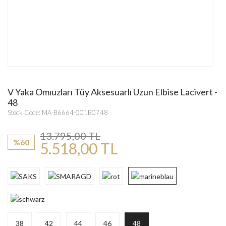
V Yaka Omıuzları Tüy Aksesuarlı Uzun Elbise Lacivert -
48
Stock Code: MA-B6664-001B0748
13.795,00 TL
%60
5.518,00 TL
38
42
44
46
48