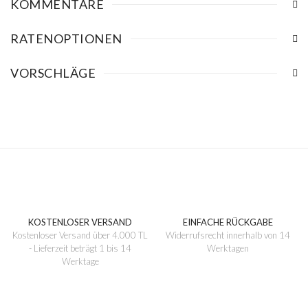
KOMMENTARE
RATENOPTIONEN
VORSCHLÄGE
KOSTENLOSER VERSAND
EINFACHE RÜCKGABE
Kostenloser Versand über 4.000 TL
Widerrufsrecht innerhalb von 14
- Lieferzeit beträgt 1 bis 14
Werktagen
Werktage