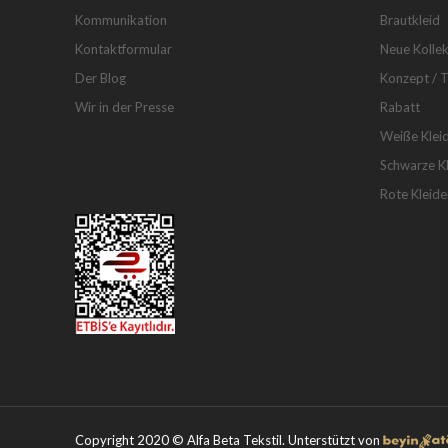
Kommunikation
Brautkleid
Kontaktformular
Neue Kollek
Der Blog
Konzept / 
Wir in der Presse
Rabatt
Weiße Klei
Schwarze Kl
Rote Kleide
Copyright 2020 © Alfa Beta Tekstil. Unterstützt von