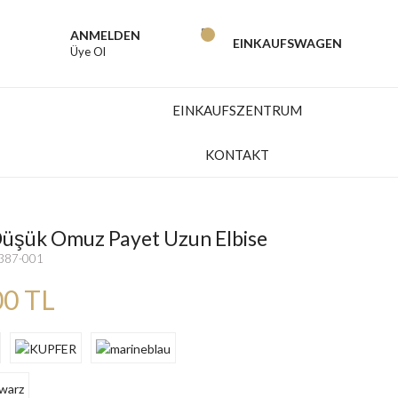
ANMELDEN
EINKAUFSWAGEN
Üye Ol
EINKAUFSZENTRUM
KONTAKT
Düşük Omuz Payet Uzun Elbise
7387-001
00 TL