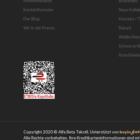
Kommunikation
Brautkleid
Kontaktformular
Neue Kollek
Der Blog
Konzept / 
Wir in der Presse
Rabatt
Weiße Klei
Schwarze Kl
Rote Kleide
Copyright 2020 © Alfa Beta Tekstil. Unterstützt von
Alle Rechte vorbehalten. Ihre Kreditkarteninformationen sind mi