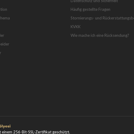
Datenschutz und Sicherheit
tion
Häufig gestellte Fragen
Thema
Stornierungs- und Rückerstattungs
KVKK
der
Wie mache ich eine Rücksendung?
eider
r
t einem 256-Bit-SSL-Zertifikat geschützt.