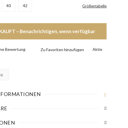
40
42
Größentabelle
AUFT – Benachrichtigen, wenn verfügbar
eine Bewertung
Aktie
ng
NFORMATIONEN
RE
IONEN