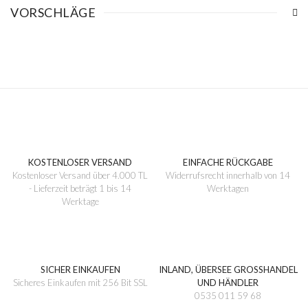
VORSCHLÄGE
KOSTENLOSER VERSAND
EINFACHE RÜCKGABE
Kostenloser Versand über 4.000 TL
Widerrufsrecht innerhalb von 14
- Lieferzeit beträgt 1 bis 14
Werktagen
Werktage
SICHER EINKAUFEN
INLAND, ÜBERSEE GROSSHANDEL
Sicheres Einkaufen mit 256 Bit SSL
UND HÄNDLER
0535 011 59 68