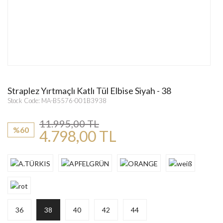
Straplez Yırtmaçlı Katlı Tül Elbise Siyah - 38
Stock Code: MA-B5576-001B3938
11.995,00 TL
%60
4.798,00 TL
36
38
40
42
44