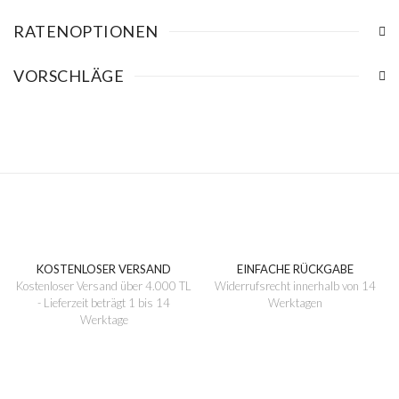
RATENOPTIONEN
VORSCHLÄGE
KOSTENLOSER VERSAND
EINFACHE RÜCKGABE
Kostenloser Versand über 4.000 TL
Widerrufsrecht innerhalb von 14
- Lieferzeit beträgt 1 bis 14
Werktagen
Werktage