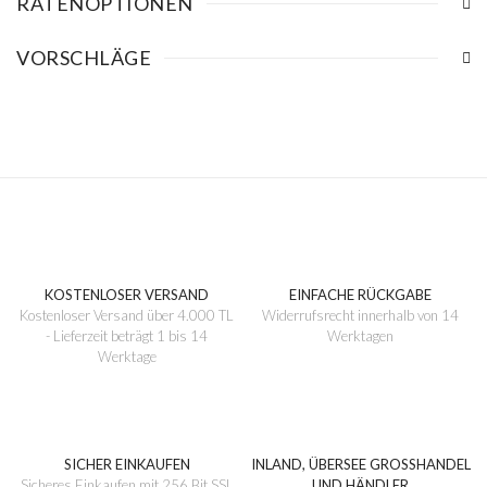
RATENOPTIONEN
VORSCHLÄGE
KOSTENLOSER VERSAND
EINFACHE RÜCKGABE
Kostenloser Versand über 4.000 TL
Widerrufsrecht innerhalb von 14
- Lieferzeit beträgt 1 bis 14
Werktagen
Werktage
SICHER EINKAUFEN
INLAND, ÜBERSEE GROSSHANDEL
Sicheres Einkaufen mit 256 Bit SSL
UND HÄNDLER