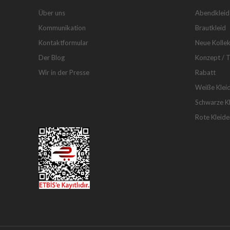
Über uns
Abendkleid
Kommunikation
Brautkleid
Kontaktformular
Neue Kollek
Der Blog
Konzept / 
Wir in der Presse
Rabatt
Weiße Klei
Schwarze Kl
Rote Kleide