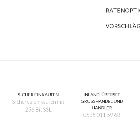
RATENOPT
VORSCHLÄ
SICHER EINKAUFEN
INLAND, ÜBERSEE
Sicheres Einkaufen mit
GROSSHANDEL UND
HÄNDLER
256 Bit SSL
0535 011 59 68