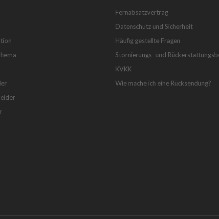
Fernabsatzvertrag
Datenschutz und Sicherheit
tion
Häufig gestellte Fragen
Thema
Stornierungs- und Rückerstattungs
KVKK
der
Wie mache ich eine Rücksendung?
eider
r