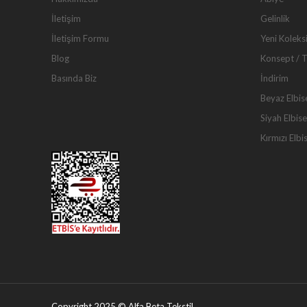
İletişim
Gelinlik
İletişim Formu
Yeni Koleks
Blog
Konsept / 
Basında Biz
İndirim
Beyaz Elbis
Siyah Elbise
Kırmızı Elbi
Copyright 2025 © Alfa Beta Tekstil.