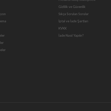
Gizlilik ve Güvenlik
iyon
Sıkça Sorulan Sorular
Tema
İptal ve İade Şartları
KVKK
eler
İade Nasıl Yapılır?
ler
seler