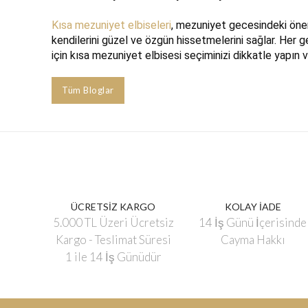
Kısa mezuniyet elbiseleri
, mezuniyet gecesindeki önemli
kendilerini güzel ve özgün hissetmelerini sağlar. Her g
için kısa mezuniyet elbisesi seçiminizi dikkatle yapın v
Tüm Bloglar
ÜCRETSİZ KARGO
KOLAY İADE
5.000 TL Üzeri Ücretsiz
14 İş Günü İçerisinde
Kargo - Teslimat Süresi
Cayma Hakkı
1 ile 14 İş Günüdür