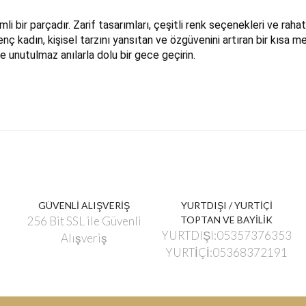
 bir parçadır. Zarif tasarımları, çeşitli renk seçenekleri ve rahat
enç kadın, kişisel tarzını yansıtan ve özgüvenini artıran bir kısa 
e unutulmaz anılarla dolu bir gece geçirin.
GÜVENLİ ALIŞVERİŞ
YURTDIŞI / YURTİÇİ
256 Bit SSL ile Güvenli
TOPTAN VE BAYİLİK
YURTDIŞI:05357376353
Alışveriş
YURTİÇİ:05368372191