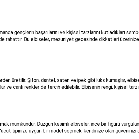
manda gençlerin başarılarını ve kişisel tarzlarını kutladıkları sembo
 rahattır. Bu elbiseler, mezuniyet gecesinde dikkatleri üzerinize
rden üretilir. Şifon, dantel, saten ve ipek gibi lüks kumaşlar, elb
nlar ve canlı renkler de tercih edilebilir. Elbisenin rengi, kişisel 
mak mümkündür. Düzgün kesimli elbiseler, ince bir figürü vurgulama
Vücut tipinize uygun bir model seçmek, kendinize olan güveninizi 