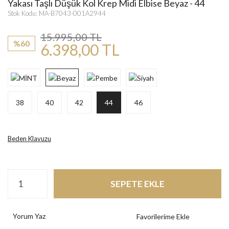
Yakası Taşlı Düşük Kol Krep Midi Elbise Beyaz - 44
Stok Kodu: MA-B7043-001A2944
15.995,00 TL
%60
6.398,00 TL
38
40
42
44
46
Beden Klavuzu
SEPETE EKLE
Yorum Yaz