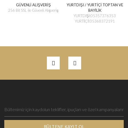
GÜVENLİ ALIŞVERİŞ
YURTDIŞI / YURTİÇİ TOPTAN VE
256 Bit SSL ile Güvenli Alışveriş
BAYİLİK
YURTDIŞI:05357376353
YURTİÇİ:05368372191
BÜLTENE KAYIT OL