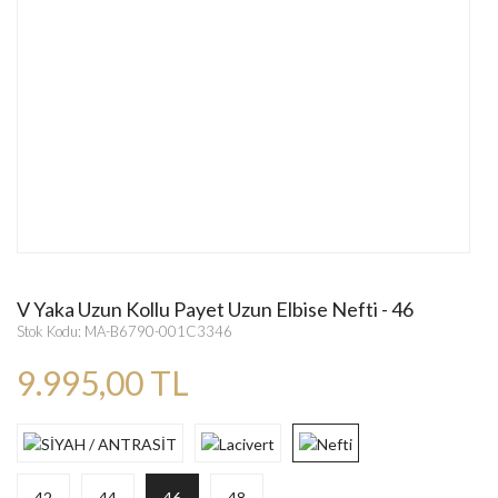
V Yaka Uzun Kollu Payet Uzun Elbise Nefti - 46
Stok Kodu: MA-B6790-001C3346
9.995,00 TL
42
44
46
48