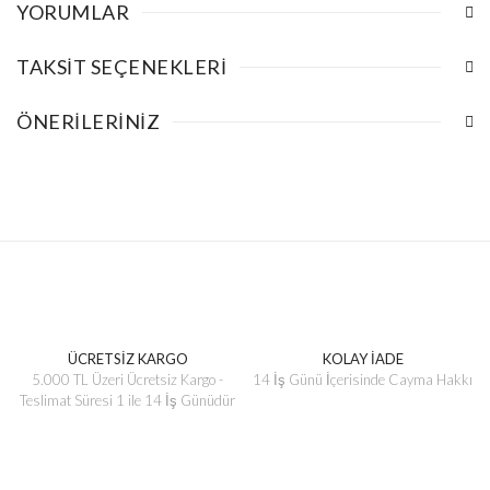
YORUMLAR
TAKSIT SEÇENEKLERI
ÖNERILERINIZ
ÜCRETSİZ KARGO
KOLAY İADE
5.000 TL Üzeri Ücretsiz Kargo -
14 İş Günü İçerisinde Cayma Hakkı
Teslimat Süresi 1 ile 14 İş Günüdür