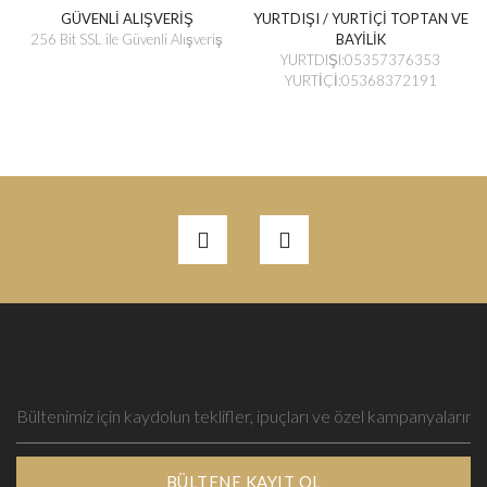
GÜVENLİ ALIŞVERİŞ
YURTDIŞI / YURTİÇİ TOPTAN VE
256 Bit SSL ile Güvenli Alışveriş
BAYİLİK
YURTDIŞI:05357376353
YURTİÇİ:05368372191
BÜLTENE KAYIT OL