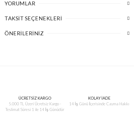
YORUMLAR
TAKSIT SEÇENEKLERI
ÖNERILERINIZ
ÜCRETSİZ KARGO
KOLAY İADE
5.000 TL Üzeri Ücretsiz Kargo -
14 İş Günü İçerisinde Cayma Hakkı
Teslimat Süresi 1 ile 14 İş Günüdür