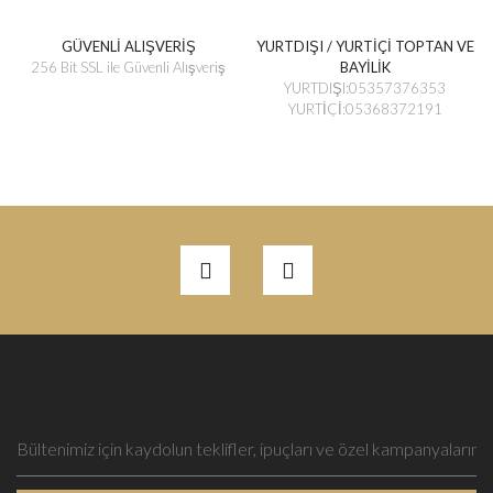
GÜVENLİ ALIŞVERİŞ
YURTDIŞI / YURTİÇİ TOPTAN VE
256 Bit SSL ile Güvenli Alışveriş
BAYİLİK
YURTDIŞI:05357376353
YURTİÇİ:05368372191