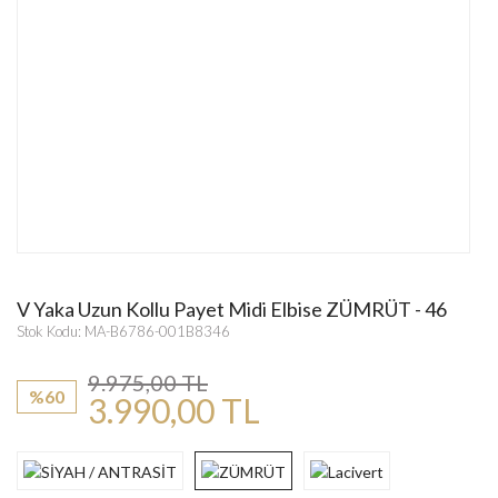
V Yaka Uzun Kollu Payet Midi Elbise ZÜMRÜT - 46
Stok Kodu: MA-B6786-001B8346
9.975,00 TL
%60
3.990,00 TL