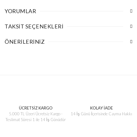
YORUMLAR
TAKSIT SEÇENEKLERI
ÖNERILERINIZ
ÜCRETSİZ KARGO
KOLAY İADE
5.000 TL Üzeri Ücretsiz Kargo -
14 İş Günü İçerisinde Cayma Hakkı
Teslimat Süresi 1 ile 14 İş Günüdür