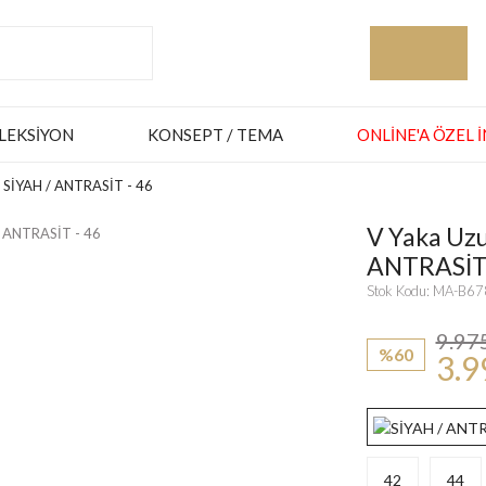
LEKSIYON
KONSEPT / TEMA
ONLINE'A ÖZEL 
se SİYAH / ANTRASİT - 46
V Yaka Uzu
ANTRASİT 
Stok Kodu: MA-B6
9.97
%60
3.9
42
44