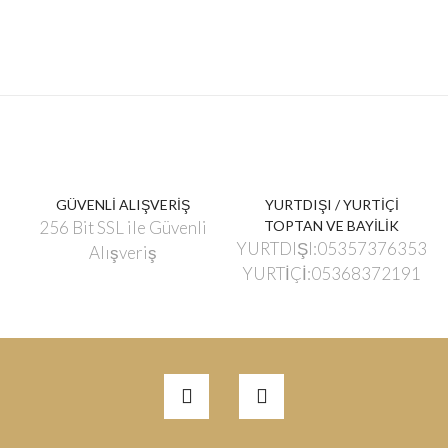
GÜVENLİ ALIŞVERİŞ
YURTDIŞI / YURTİÇİ
256 Bit SSL ile Güvenli
TOPTAN VE BAYİLİK
YURTDIŞI:05357376353
Alışveriş
YURTİÇİ:05368372191