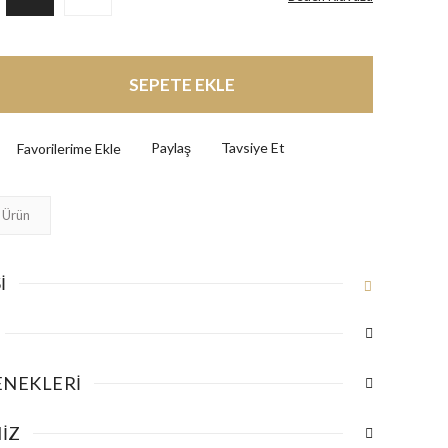
SEPETE EKLE
Paylaş
Tavsiye Et
 Ürün
I
ENEKLERI
IZ