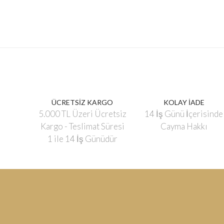
ÜCRETSİZ KARGO
KOLAY İADE
5.000 TL Üzeri Ücretsiz
14 İş Günü İçerisinde
Kargo - Teslimat Süresi
Cayma Hakkı
1 ile 14 İş Günüdür