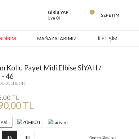
GİRİŞ YAP
SEPETİM
Üye Ol
İNDIRIM
MAĞAZALARIMIZ
İLETİŞİM
n Kollu Payet Midi Elbise SİYAH /
- 46
786-001H6646
5,00 TL
90,00 TL
46
48
Beden Klavuzu