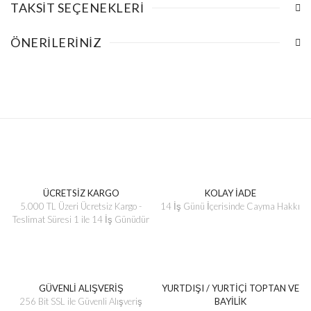
TAKSIT SEÇENEKLERI
ÖNERILERINIZ
ÜCRETSİZ KARGO
KOLAY İADE
5.000 TL Üzeri Ücretsiz Kargo -
14 İş Günü İçerisinde Cayma Hakkı
Teslimat Süresi 1 ile 14 İş Günüdür
GÜVENLİ ALIŞVERİŞ
YURTDIŞI / YURTİÇİ TOPTAN VE
256 Bit SSL ile Güvenli Alışveriş
BAYİLİK