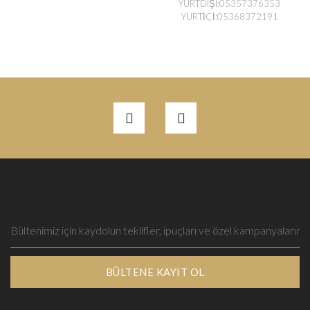
YURTDIŞI:05357376353
YURTİÇİ:05368372191
BÜLTENE KAYIT OL