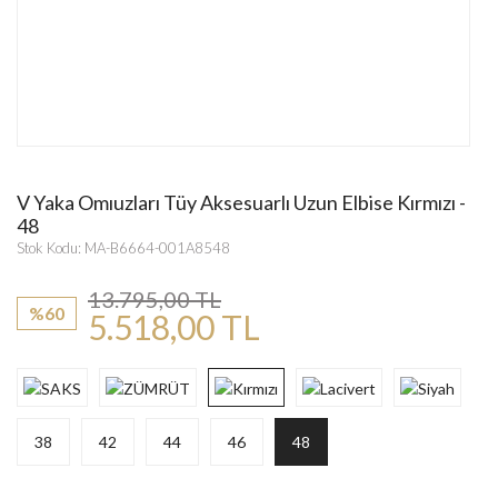
V Yaka Omıuzları Tüy Aksesuarlı Uzun Elbise Kırmızı -
48
Stok Kodu: MA-B6664-001A8548
13.795,00 TL
%60
5.518,00 TL
38
42
44
46
48