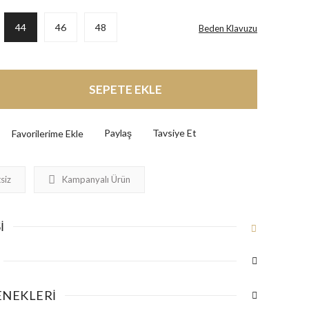
44
46
48
Beden Klavuzu
SEPETE EKLE
Paylaş
Tavsiye Et
siz
Kampanyalı Ürün
I
ENEKLERI