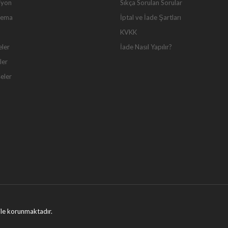
iyon
Sıkça Sorulan Sorular
Tema
İptal ve İade Şartları
KVKK
eler
İade Nasıl Yapılır?
ler
seler
ı ile korunmaktadır.