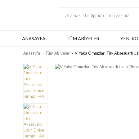
ANASAYFA
TÜM ABIYELER
YENI KO
Anasayfa
Tüm Abiyeler
V Yaka Omıuzları Tüy Aksesuarlı Uzu