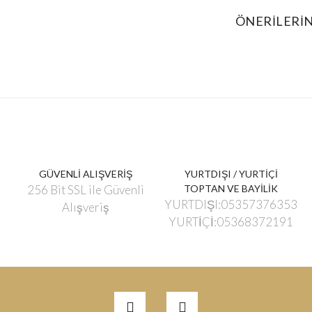
ÖNERILERIN
GÜVENLİ ALIŞVERİŞ
YURTDIŞI / YURTİÇİ
256 Bit SSL ile Güvenli
TOPTAN VE BAYİLİK
YURTDIŞI:05357376353
Alışveriş
YURTİÇİ:05368372191