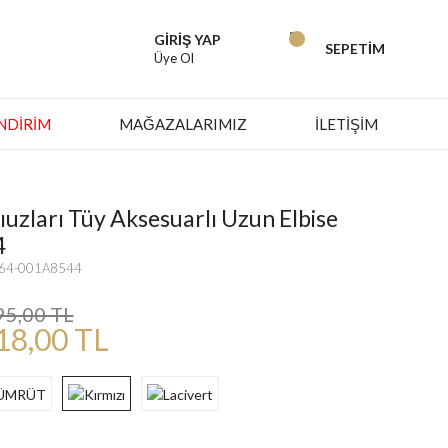
GİRİŞ YAP
SEPETİM
Üye Ol
İNDIRIM
MAĞAZALARIMIZ
İLETİŞİM
uzları Tüy Aksesuarlı Uzun Elbise
4
664-001A8544
95,00 TL
18,00 TL