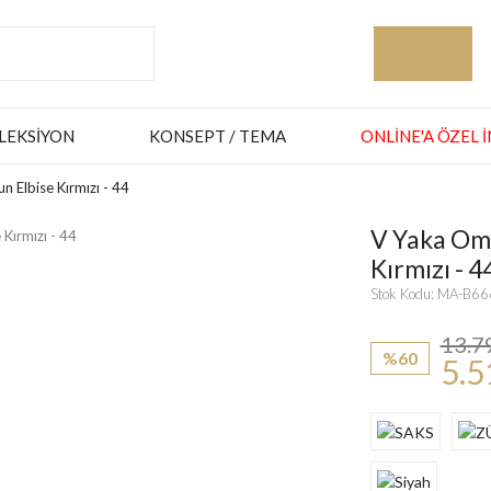
LEKSIYON
KONSEPT / TEMA
ONLINE'A ÖZEL 
n Elbise Kırmızı - 44
V Yaka Omı
Kırmızı - 4
Stok Kodu: MA-B6
13.7
%60
5.5