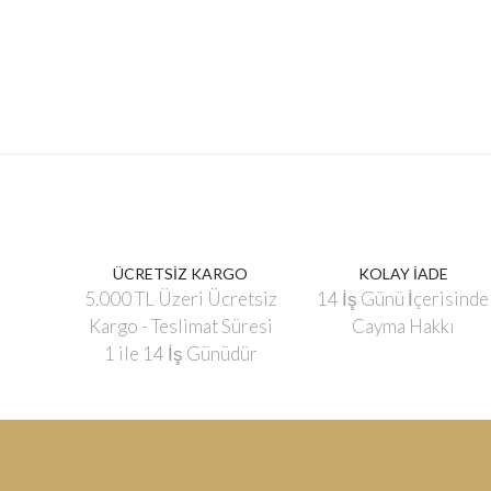
ÜCRETSİZ KARGO
KOLAY İADE
5.000 TL Üzeri Ücretsiz
14 İş Günü İçerisinde
Kargo - Teslimat Süresi
Cayma Hakkı
1 ile 14 İş Günüdür