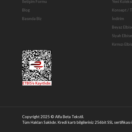
İletişim Formu
Yeni Koleks
Blog
Konsept / 
Basında Biz
İndirim
Beyaz Elbis
Siyah Elbise
Kırmızı Elbi
Copyright 2025 © Alfa Beta Tekstil.
Tüm Hakları Saklıdır. Kredi kartı bilgileriniz 256bit SSL sertifikas