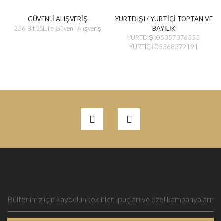
GÜVENLİ ALIŞVERİŞ
YURTDIŞI / YURTİÇİ TOPTAN VE
256 Bit SSL ile Güvenli Alışveriş
BAYİLİK
YURTDIŞI:05357376353
YURTİÇİ:05368372191