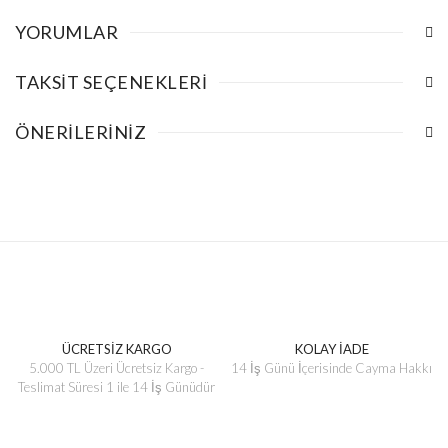
YORUMLAR
TAKSIT SEÇENEKLERI
ÖNERILERINIZ
ÜCRETSİZ KARGO
KOLAY İADE
5.000 TL Üzeri Ücretsiz Kargo -
14 İş Günü İçerisinde Cayma Hakkı
Teslimat Süresi 1 ile 14 İş Günüdür