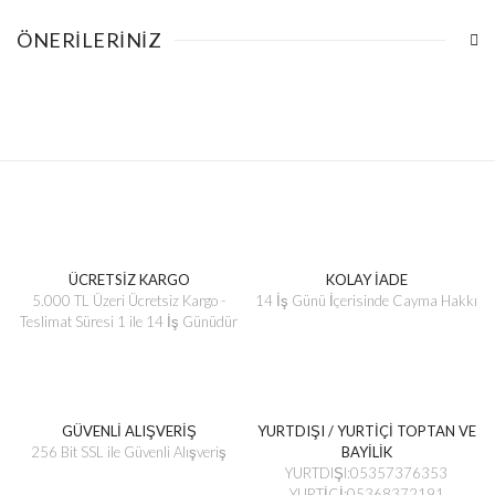
ÖNERILERINIZ
ÜCRETSİZ KARGO
KOLAY İADE
5.000 TL Üzeri Ücretsiz Kargo -
14 İş Günü İçerisinde Cayma Hakkı
Teslimat Süresi 1 ile 14 İş Günüdür
GÜVENLİ ALIŞVERİŞ
YURTDIŞI / YURTİÇİ TOPTAN VE
256 Bit SSL ile Güvenli Alışveriş
BAYİLİK
YURTDIŞI:05357376353
YURTİÇİ:05368372191