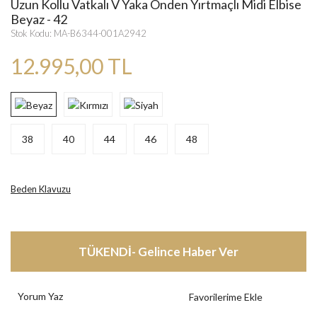
Uzun Kollu Vatkalı V Yaka Önden Yırtmaçlı Midi Elbise
Beyaz - 42
Stok Kodu: MA-B6344-001A2942
12.995,00 TL
38
40
44
46
48
Beden Klavuzu
TÜKENDİ- Gelince Haber Ver
Yorum Yaz