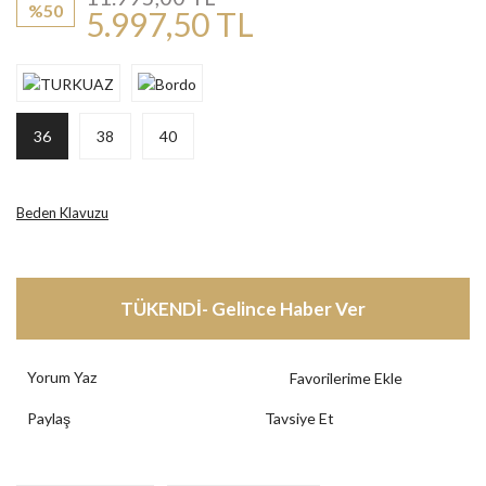
%50
5.997,50 TL
36
38
40
Beden Klavuzu
TÜKENDİ- Gelince Haber Ver
Yorum Yaz
Paylaş
Tavsiye Et