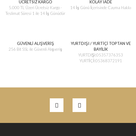
ÜCRETSİZ KARGO
KOLAY İADE
5.000 TL Üzeri Ücretsiz Kargo -
14 İş Günü İçerisinde Cayma Hakkı
Teslimat Süresi 1 ile 14 İş Günüdür
GÜVENLİ ALIŞVERİŞ
YURTDIŞI / YURTİÇİ TOPTAN VE
256 Bit SSL ile Güvenli Alışveriş
BAYİLİK
YURTDIŞI:05357376353
YURTİÇİ:05368372191