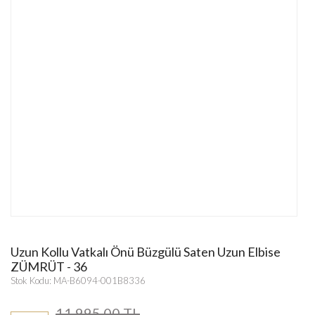
Uzun Kollu Vatkalı Önü Büzgülü Saten Uzun Elbise
ZÜMRÜT - 36
Stok Kodu: MA-B6094-001B8336
11.995,00 TL