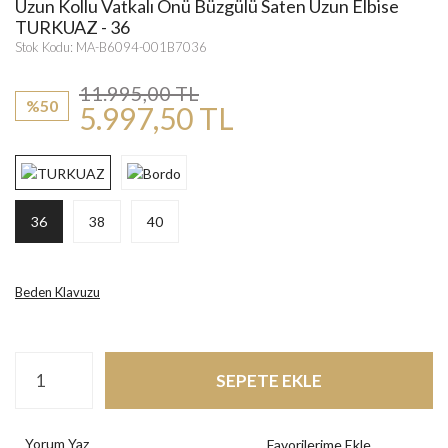
Uzun Kollu Vatkalı Önü Büzgülü Saten Uzun Elbise
TURKUAZ - 36
Stok Kodu: MA-B6094-001B7036
11.995,00 TL
%50
5.997,50 TL
36
38
40
Beden Klavuzu
SEPETE EKLE
Yorum Yaz