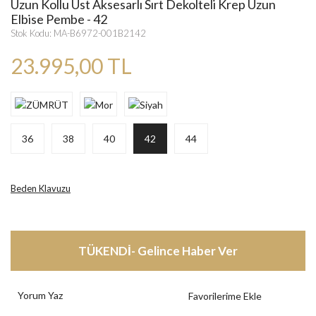
Uzun Kollu Üst Aksesarlı Sırt Dekolteli Krep Uzun
Elbise Pembe - 42
Stok Kodu: MA-B6972-001B2142
23.995,00 TL
36
38
40
42
44
Beden Klavuzu
TÜKENDİ- Gelince Haber Ver
Yorum Yaz