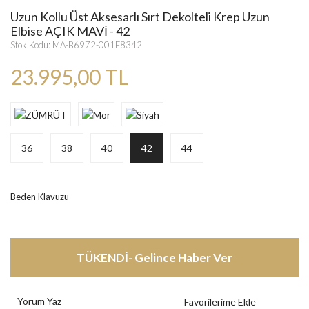
Uzun Kollu Üst Aksesarlı Sırt Dekolteli Krep Uzun
Elbise AÇIK MAVİ - 42
Stok Kodu: MA-B6972-001F8342
23.995,00 TL
36
38
40
42
44
Beden Klavuzu
TÜKENDİ- Gelince Haber Ver
Yorum Yaz