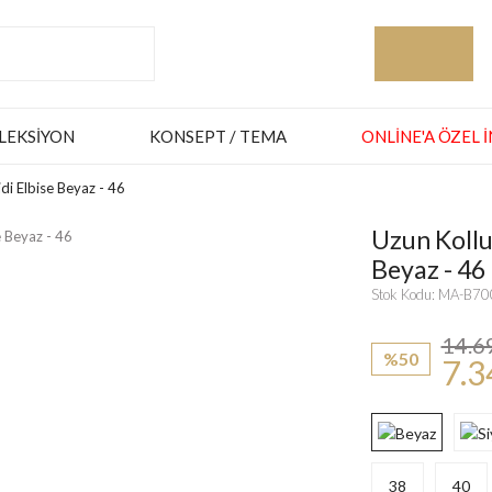
LEKSIYON
KONSEPT / TEMA
ONLINE'A ÖZEL 
di Elbise Beyaz - 46
Uzun Kollu
Beyaz - 46
Stok Kodu: MA-B7
14.6
%50
7.3
38
40