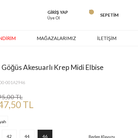
GİRİŞ YAP
SEPETİM
Üye Ol
İNDIRIM
MAĞAZALARIMIZ
İLETİŞİM
 Göğüs Akesuarlı Krep Midi Elbise
000-001A2946
95,00 TL
47,50 TL
42
44
46
Beden Klavuzu