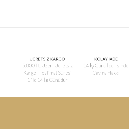
ÜCRETSİZ KARGO
KOLAY İADE
5.000 TL Üzeri Ücretsiz
14 İş Günü İçerisinde
Kargo - Teslimat Süresi
Cayma Hakkı
1 ile 14 İş Günüdür