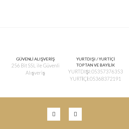
GÜVENLİ ALIŞVERİŞ
YURTDIŞI / YURTİÇİ
256 Bit SSL ile Güvenli
TOPTAN VE BAYİLİK
YURTDIŞI:05357376353
Alışveriş
YURTİÇİ:05368372191