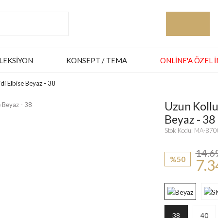
LEKSIYON
KONSEPT / TEMA
ONLINE'A ÖZEL 
di Elbise Beyaz - 38
Uzun Kollu
Beyaz - 38
Stok Kodu: MA-B7
14.6
%50
7.3
38
40