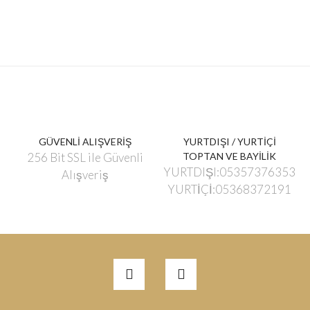
GÜVENLİ ALIŞVERİŞ
YURTDIŞI / YURTİÇİ
256 Bit SSL ile Güvenli
TOPTAN VE BAYİLİK
YURTDIŞI:05357376353
Alışveriş
YURTİÇİ:05368372191