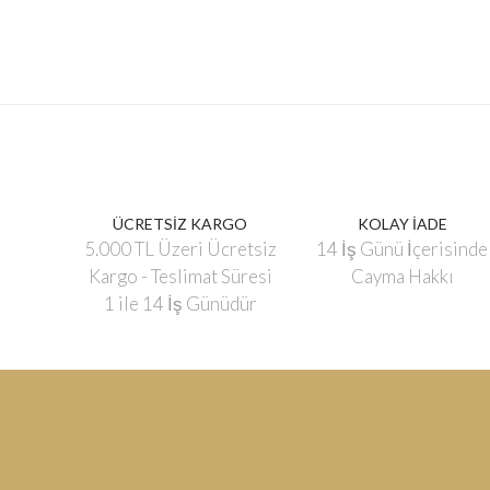
ÜCRETSİZ KARGO
KOLAY İADE
5.000 TL Üzeri Ücretsiz
14 İş Günü İçerisinde
Kargo - Teslimat Süresi
Cayma Hakkı
1 ile 14 İş Günüdür