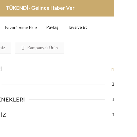
TÜKENDİ- Gelince Haber Ver
Paylaş
Tavsiye Et
siz
Kampanyalı Ürün
I
ENEKLERI
IZ