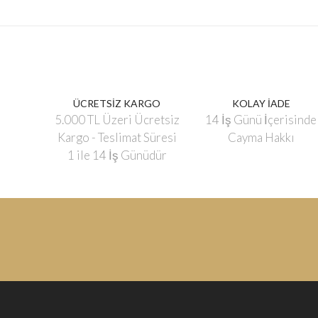
ÜCRETSİZ KARGO
KOLAY İADE
5.000 TL Üzeri Ücretsiz
14 İş Günü İçerisinde
Kargo - Teslimat Süresi
Cayma Hakkı
1 ile 14 İş Günüdür