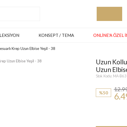
LEKSIYON
KONSEPT / TEMA
ONLINE'A ÖZEL 
suarlı Krep Uzun Elbise Yeşil - 38
Uzun Kollu
Uzun Elbise
Stok Kodu: MA-B6
12.9
%50
6.4