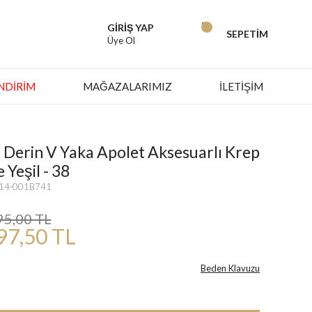
GİRİŞ YAP
SEPETİM
Üye Ol
İNDIRIM
MAĞAZALARIMIZ
İLETİŞİM
 Derin V Yaka Apolet Aksesuarlı Krep
 Yeşil - 38
314-001B741
95,00 TL
97,50 TL
Beden Klavuzu