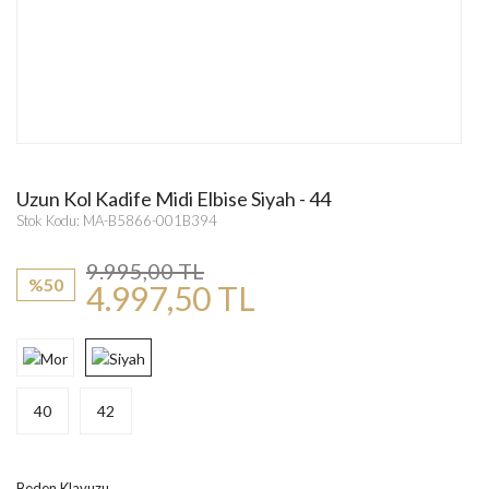
Uzun Kol Kadife Midi Elbise Siyah - 44
Stok Kodu: MA-B5866-001B394
9.995,00 TL
%50
4.997,50 TL
40
42
Beden Klavuzu