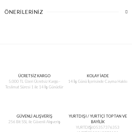
ÖNERILERINIZ
ÜCRETSİZ KARGO
KOLAY İADE
5.000 TL Üzeri Ücretsiz Kargo -
14 İş Günü İçerisinde Cayma Hakkı
Teslimat Süresi 1 ile 14 İş Günüdür
GÜVENLİ ALIŞVERİŞ
YURTDIŞI / YURTİÇİ TOPTAN VE
256 Bit SSL ile Güvenli Alışveriş
BAYİLİK
YURTDIŞI:05357376353