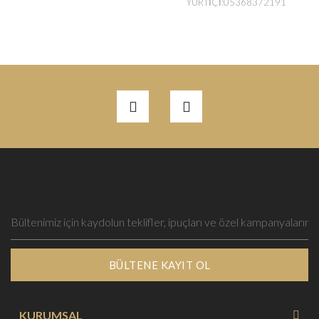
YURTİÇİ:05368372191
BÜLTENE KAYIT OL
KURUMSAL