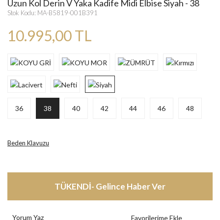
Uzun Kol Derin V Yaka Kadife Midi Elbise Siyah - 38
Stok Kodu: MA-B5819-001B391
10.995,00 TL
36
38
40
42
44
46
48
Beden Klavuzu
TÜKENDİ- Gelince Haber Ver
Yorum Yaz