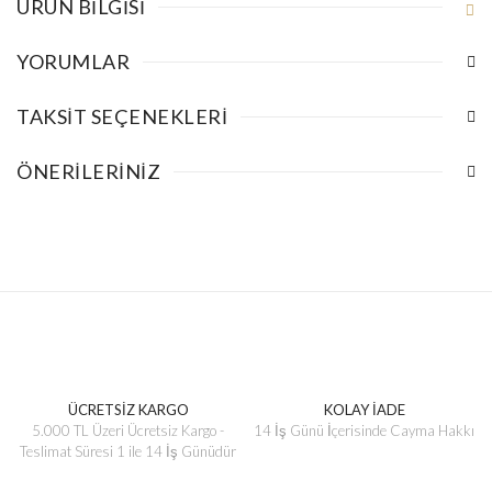
ÜRÜN BILGISI
YORUMLAR
TAKSIT SEÇENEKLERI
ÖNERILERINIZ
ÜCRETSİZ KARGO
KOLAY İADE
5.000 TL Üzeri Ücretsiz Kargo -
14 İş Günü İçerisinde Cayma Hakkı
Teslimat Süresi 1 ile 14 İş Günüdür