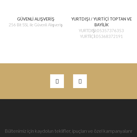
GÜVENLİ ALIŞVERİŞ
YURTDIŞI / YURTİÇİ TOPTAN VE
256 Bit SSL ile Güvenli Alışveriş
BAYİLİK
YURTDIŞI:05357376353
YURTİÇİ:05368372191