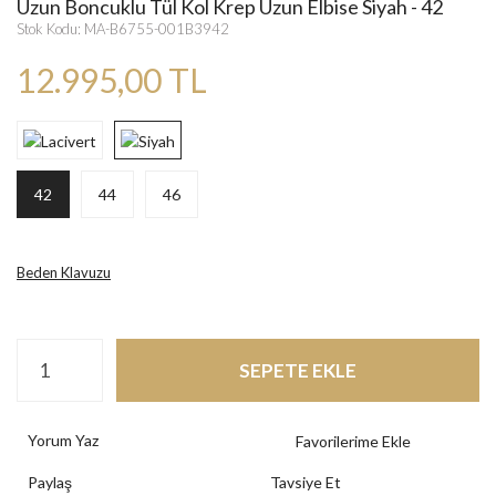
Uzun Boncuklu Tül Kol Krep Uzun Elbise Siyah - 42
Stok Kodu: MA-B6755-001B3942
12.995,00 TL
42
44
46
Beden Klavuzu
SEPETE EKLE
Yorum Yaz
Paylaş
Tavsiye Et