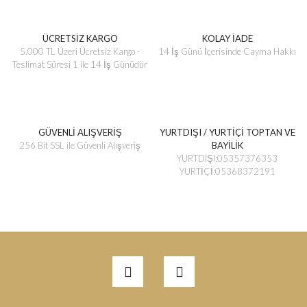
ÜCRETSİZ KARGO
KOLAY İADE
5.000 TL Üzeri Ücretsiz Kargo -
14 İş Günü İçerisinde Cayma Hakkı
Teslimat Süresi 1 ile 14 İş Günüdür
GÜVENLİ ALIŞVERİŞ
YURTDIŞI / YURTİÇİ TOPTAN VE
256 Bit SSL ile Güvenli Alışveriş
BAYİLİK
YURTDIŞI:05357376353
YURTİÇİ:05368372191