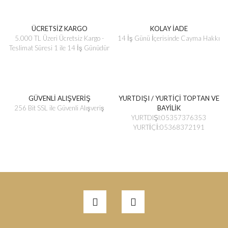
ÜCRETSİZ KARGO
KOLAY İADE
5.000 TL Üzeri Ücretsiz Kargo -
14 İş Günü İçerisinde Cayma Hakkı
Teslimat Süresi 1 ile 14 İş Günüdür
GÜVENLİ ALIŞVERİŞ
YURTDIŞI / YURTİÇİ TOPTAN VE
256 Bit SSL ile Güvenli Alışveriş
BAYİLİK
YURTDIŞI:05357376353
YURTİÇİ:05368372191