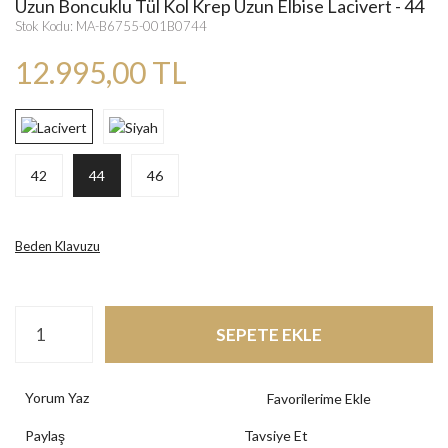
Uzun Boncuklu Tül Kol Krep Uzun Elbise Lacivert - 44
Stok Kodu: MA-B6755-001B0744
12.995,00 TL
42
44
46
Beden Klavuzu
SEPETE EKLE
Yorum Yaz
Paylaş
Tavsiye Et