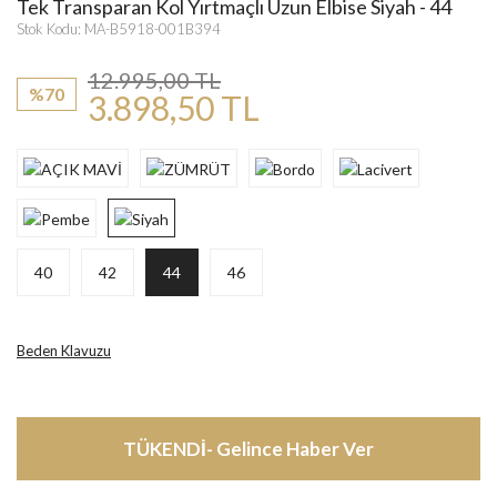
Tek Transparan Kol Yırtmaçlı Uzun Elbise Siyah - 44
Stok Kodu: MA-B5918-001B394
12.995,00 TL
%70
3.898,50 TL
40
42
44
46
Beden Klavuzu
TÜKENDİ- Gelince Haber Ver