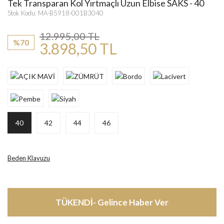
Tek Transparan Kol Yırtmaçlı Uzun Elbise SAKS - 40
Stok Kodu: MA-B5918-001B3040
12.995,00 TL
%70
3.898,50 TL
40
42
44
46
Beden Klavuzu
TÜKENDİ- Gelince Haber Ver