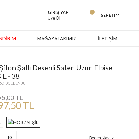
GİRİŞ YAP
SEPETİM
Üye Ol
İNDIRIM
MAĞAZALARIMIZ
İLETİŞİM
ifon Şallı Desenli Saten Uzun Elbise
L - 38
560-001B1938
95,00 TL
97,50 TL
40
Beden Klavuzu