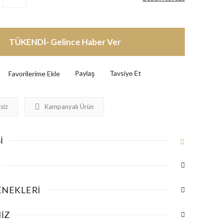
TÜKENDİ- Gelince Haber Ver
Paylaş
Tavsiye Et
siz
Kampanyalı Ürün
I
ENEKLERI
IZ