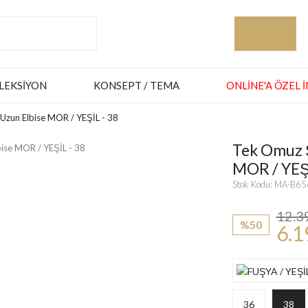
LEKSIYON
KONSEPT / TEMA
ONLINE'A ÖZEL 
 Uzun Elbise MOR / YEŞİL - 38
Tek Omuz Ş
MOR / YEŞİ
Stok Kodu: MA-B6
12.3
%50
6.1
36
38