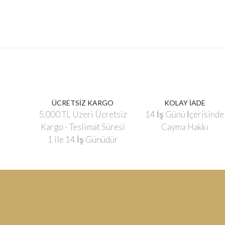
ÜCRETSİZ KARGO
KOLAY İADE
5.000 TL Üzeri Ücretsiz
14 İş Günü İçerisinde
Kargo - Teslimat Süresi
Cayma Hakkı
1 ile 14 İş Günüdür