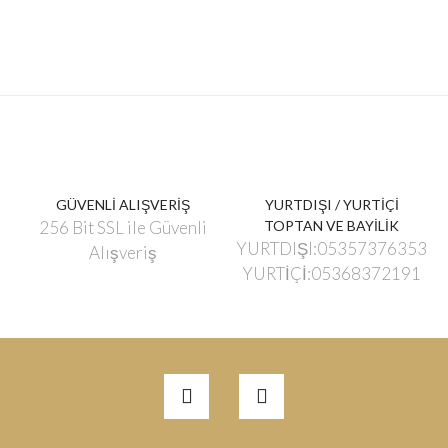
GÜVENLİ ALIŞVERİŞ
YURTDIŞI / YURTİÇİ
256 Bit SSL ile Güvenli
TOPTAN VE BAYİLİK
YURTDIŞI:05357376353
Alışveriş
YURTİÇİ:05368372191