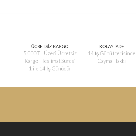
ÜCRETSİZ KARGO
KOLAY İADE
5.000 TL Üzeri Ücretsiz
14 İş Günü İçerisinde
Kargo - Teslimat Süresi
Cayma Hakkı
1 ile 14 İş Günüdür