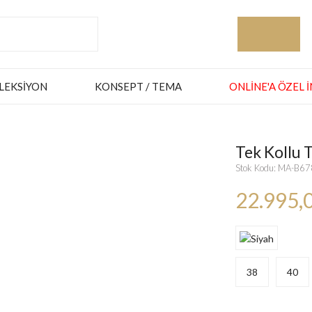
LEKSIYON
KONSEPT / TEMA
ONLINE'A ÖZEL 
Tek Kollu T
Stok Kodu: MA-B6
22.995,
38
40