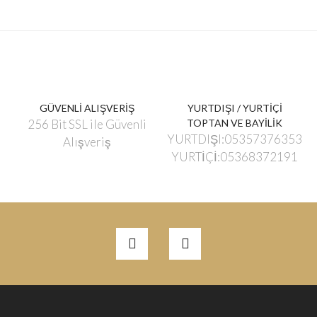
GÜVENLİ ALIŞVERİŞ
YURTDIŞI / YURTİÇİ
256 Bit SSL ile Güvenli
TOPTAN VE BAYİLİK
YURTDIŞI:05357376353
Alışveriş
YURTİÇİ:05368372191