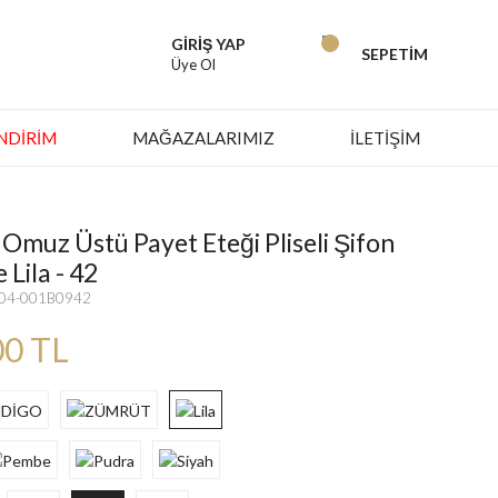
GİRİŞ YAP
SEPETİM
Üye Ol
İNDIRIM
MAĞAZALARIMIZ
İLETİŞİM
Omuz Üstü Payet Eteği Pliseli Şifon
 Lila - 42
904-001B0942
00 TL