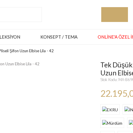
LEKSIYON
KONSEPT / TEMA
ONLINE'A ÖZEL 
seli Şifon Uzun Elbise Lila - 42
Tek Düşük 
Uzun Elbise
Stok Kodu: MA-B6
22.195,