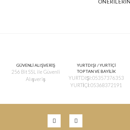
ÖNERILERIN
GÜVENLİ ALIŞVERİŞ
YURTDIŞI / YURTİÇİ
256 Bit SSL ile Güvenli
TOPTAN VE BAYİLİK
YURTDIŞI:05357376353
Alışveriş
YURTİÇİ:05368372191