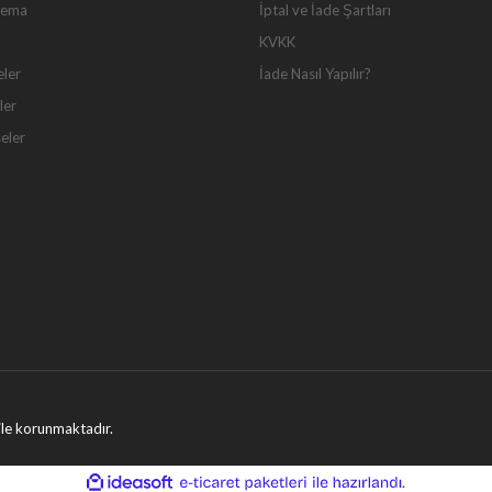
Tema
İptal ve İade Şartları
KVKK
eler
İade Nasıl Yapılır?
ler
seler
ı ile korunmaktadır.
ile
ideasoft
e-