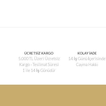
ÜCRETSİZ KARGO
KOLAY İADE
5.000 TL Üzeri Ücretsiz
14 İş Günü İçerisinde
Kargo - Teslimat Süresi
Cayma Hakkı
1 ile 14 İş Günüdür