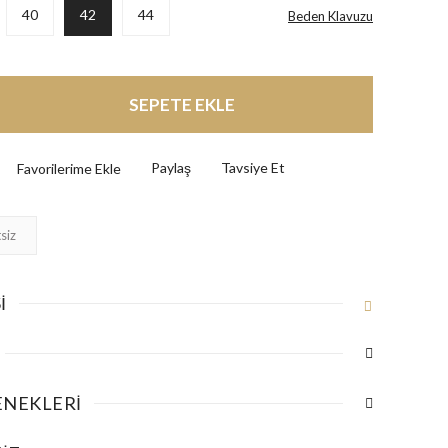
40
42
44
Beden Klavuzu
SEPETE EKLE
Paylaş
Tavsiye Et
siz
I
ENEKLERI