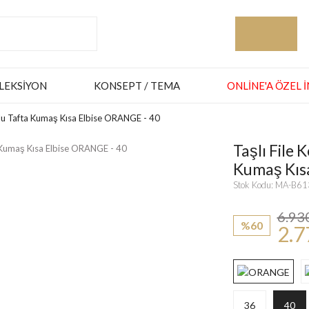
LEKSIYON
KONSEPT / TEMA
ONLINE'A ÖZEL 
klu Tafta Kumaş Kısa Elbise ORANGE - 40
Taşlı File
Kumaş Kıs
Stok Kodu: MA-B6
6.93
%60
2.7
36
40