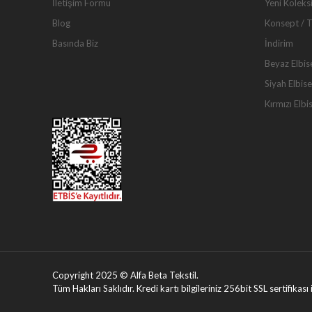
İletişim Formu
Yeni Koleks
Blog
Konsept / 
Basında Biz
İndirim
Beyaz Elbis
Siyah Elbise
Kırmızı Elbi
Copyright 2025 © Alfa Beta Tekstil.
Tüm Hakları Saklıdır. Kredi kartı bilgileriniz 256bit SSL sertifikas