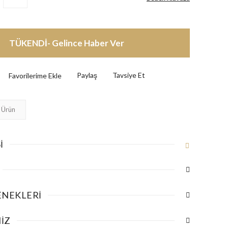
TÜKENDİ- Gelince Haber Ver
Paylaş
Tavsiye Et
 Ürün
I
ENEKLERI
IZ