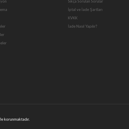
iyon
Sıkça Sorulan Sorular
Tema
İptal ve İade Şartları
KVKK
eler
İade Nasıl Yapılır?
ler
seler
ı ile korunmaktadır.