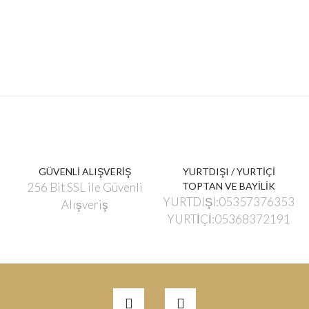
GÜVENLİ ALIŞVERİŞ
YURTDIŞI / YURTİÇİ
256 Bit SSL ile Güvenli
TOPTAN VE BAYİLİK
YURTDIŞI:05357376353
Alışveriş
YURTİÇİ:05368372191