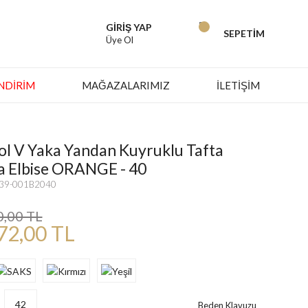
GİRİŞ YAP
SEPETİM
Üye Ol
İNDIRIM
MAĞAZALARIMIZ
İLETİŞİM
 Kol V Yaka Yandan Kuyruklu Tafta
a Elbise ORANGE - 40
139-001B2040
0,00 TL
72,00 TL
42
Beden Klavuzu